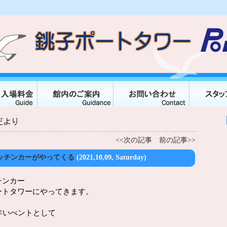
<<次の記事
前の記事>>
ーにキッチンカーがやってくる
(2021,10,09, Saturday)
チンカー
ートタワーにやってきます。
年いべントとして