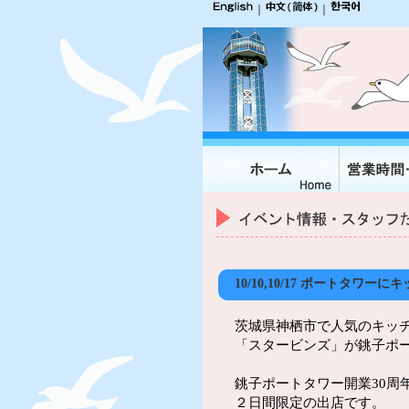
｜
｜
10/10,10/17 ポートタワ
茨城県神栖市で人気のキッ
「スタービンズ」が銚子ポ
銚子ポートタワー開業30周
２日間限定の出店です。