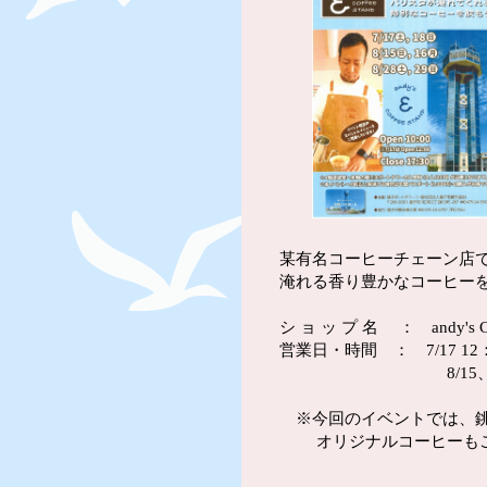
某有名コーヒーチェーン店
淹れる香り豊かなコーヒー
シ ョ ッ プ 名 ： andy's C
営業日・時間 ： 7/17 12：
8/15、8/16、8/2
※今回のイベントでは、銚
オリジナルコーヒーもご