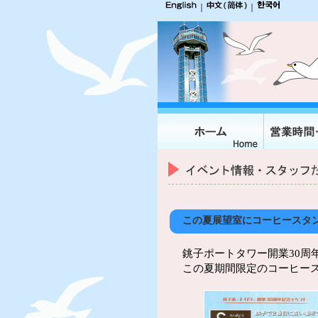
｜
｜
この夏展望室にコーヒースタ
銚子ポートタワー開業30周
この夏期間限定のコーヒー