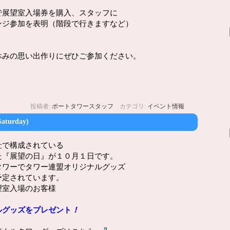
で展望室入場券を購入、スタッフに
を表明（階段で行きますなど）
休みの思い出作りにぜひご参加ください。
投稿者:
ポートタワースタッフ
カテゴリ:
イベント情報
Saturday)
社で構成されている
た『展望の日』が１０月１日です。
タワーでタワー連盟オリジナルグッズ
予定されています。
望室入場のお客様
ルグッズをプレゼント
！