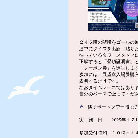
２４５段の階段をゴールの
途中にクイズを出題（貼り
待っているタワースタッフ
正解すると「登頂証明書」
「クーポン券」を進呈しま
参加には、展望室入場券購
表明するだけです。
なおタイムレースではあり
自分のペースで上ってくだ
銚子ポートタワー階段
実 施 日 2025年１２
参加受付時間 １０時～１