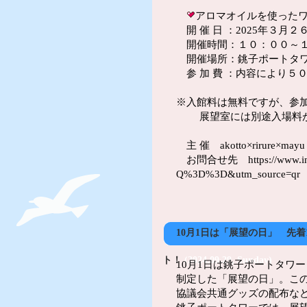
アロマオイルを使った
開 催 日 ：2025年３月２
開催時間：１０：００～
開催場所：銚子ポートタワ
参 加 費 ：内容により５
※入館料は無料ですが、参
展望室には別途入場料が
主 催 akotto×rirure×mayu
お問合せ先 https://www.insta
Q%3D%3D&utm_source=qr
10月1日は「展望の日」 先
ト！
(2024,09,29, Sunday)
10月1日は銚子ポートタワ
制定した「展望の日」。こ
協議会共通グッズの配布な