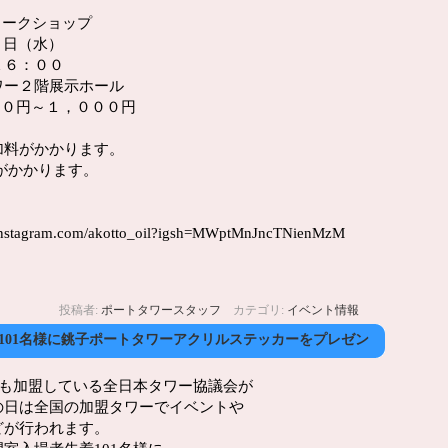
ワークショップ
６日（水）
１６：００
ー２階展示ホール
００円～１，０００円
加料がかかります。
かかります。
gram.com/akotto_oil?igsh=MWptMnJncTNienMzM
投稿者:
ポートタワースタッフ
カテゴリ:
イベント情報
着101名様に銚子ポートタワーアクリルステッカーをプレゼン
ーも加盟している全日本タワー協議会が
の日は全国の加盟タワーでイベントや
どが行われます。