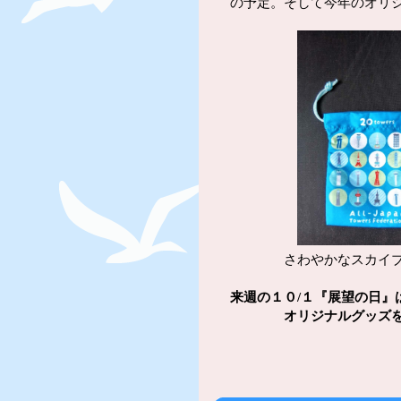
の予定。そして今年のオリ
さわやかなスカイブルー
来週の１０/１『展望の日』
オリジナルグッズをも