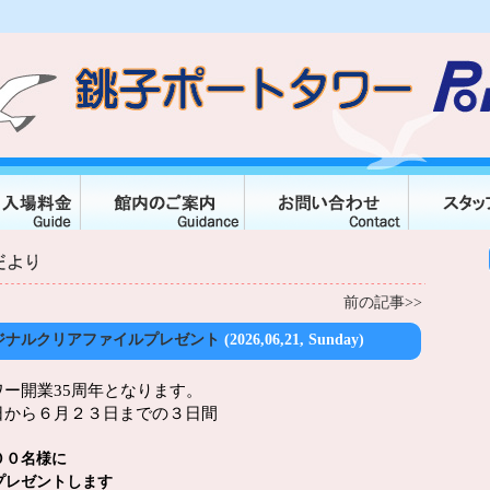
前の記事>>
ジナルクリアファイルプレゼント
(2026,06,21, Sunday)
ー開業35周年となります。
日から６月２３日までの３日間
００名様に
プレゼントします