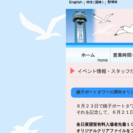
｜
｜
銚子ポートタワー35周年オリ
６月２３日で銚子ポートタワ
それを記念して、６月２１
各日展望室有料入場者先着１
オリジナルクリアファイルを