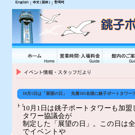
｜
｜
10月1日は「展望の日」 先着101名様に銚子ポートタワ
ト！
(2024,09,29, Sunday)
10月1日は銚子ポートタワーも加
タワー協議会が
制定した「展望の日」。この日は
でイベントや