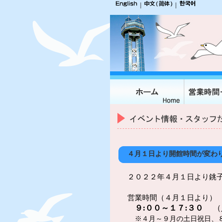
｜
｜
４月１日より開館時間が変わ
２０２２年４月１日より銚
営業時間（４月１日より）
９:００～１７:３０
（入
※４月～９月の土日祝日、