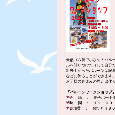
天然ゴム製で小さめのバル
ルを貼りつけたりして自分
出来上がったバルーンは記
などに飾ることができます
お子様の春休みの思い出作
『バルーンワークショップ
会 場 ： 銚子ポート
時 間 ： １１：００
参加費 ： おひとり８