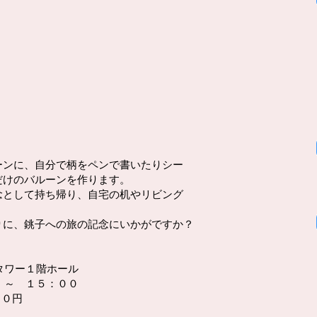
ーンに、自分で柄をペンで書いたりシー
だけのバルーンを作ります。
念として持ち帰り、自宅の机やリビング
。
りに、銚子への旅の記念にいかがですか？
』
タワー１階ホール
 ～ １５：００
００円