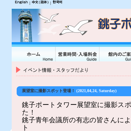
｜
｜
展望室に撮影スポット登場！
(2021,04,24, Saturday)
銚子ポートタワー展望室に撮影ス
た！
銚子青年会議所の有志の皆さんに
ト