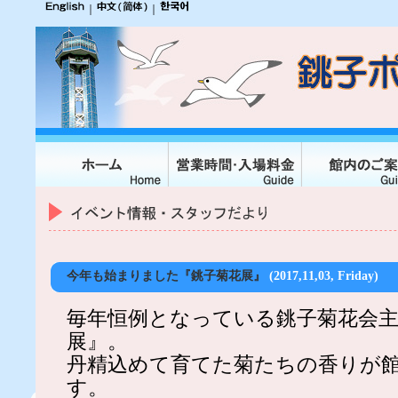
｜
｜
今年も始まりました『銚子菊花展』
(2017,11,03, Friday)
毎年恒例となっている銚子菊花会主
展』。
丹精込めて育てた菊たちの香りが
す。