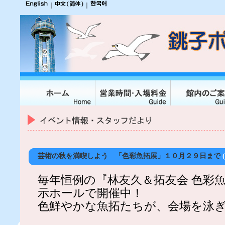
｜
｜
芸術の秋を満喫しよう 「色彩魚拓展」１０月２９日まで
(
毎年恒例の『林友久＆拓友会 色彩
示ホールで開催中！
色鮮やかな魚拓たちが、会場を泳