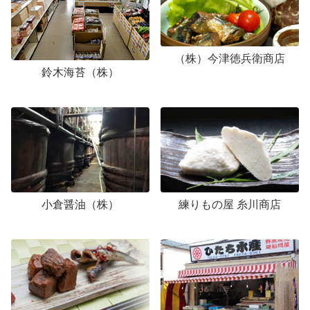
（株）今津徳兵衛商店
鈴木海苔（株）
小倉醤油（株）
練りもの屋 糸川商店