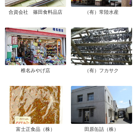
合資会社 篠田食料品店
（有）常陸水産
椎名みやげ店
（有）フカサク
富士正食品（株）
田原缶詰（株）