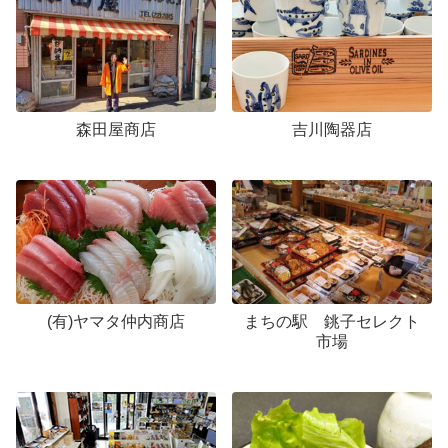
森田屋商店
吉川陶器店
(有)ヤマタ仲内商店
まちの駅 銚子セレクト
市場