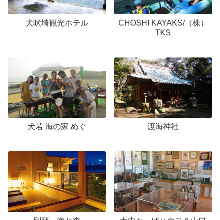
犬吠埼観光ホテル
CHOSHI KAYAKS/（株）
TKS
犬若 海の家 めぐ
渡海神社