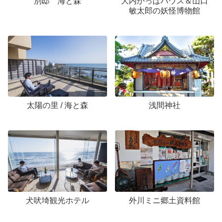
別邸 海と森
大内かっぱハウス＆山口
敏太郎の妖怪博物館
太陽の里 / 海と森
浅間神社
犬吠埼観光ホテル
外川ミニ郷土資料館