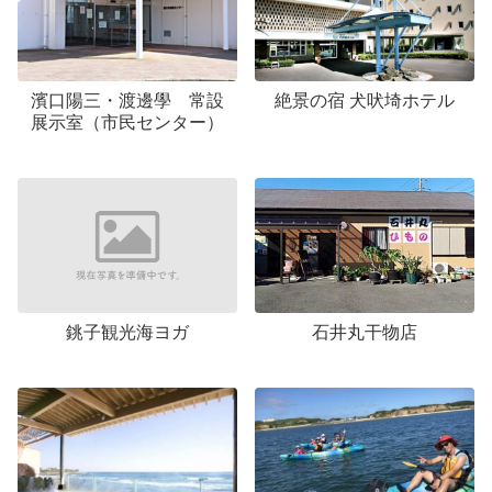
濱口陽三・渡邊學 常設
絶景の宿 犬吠埼ホテル
展示室（市民センター）
銚子観光海ヨガ
石井丸干物店