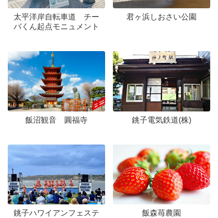
太平洋岸自転車道 チー
君ヶ浜しおさい公園
バくん起点モニュメント
飯沼観音 圓福寺
銚子電気鉄道(株)
銚子ハワイアンフェステ
飯森苺農園