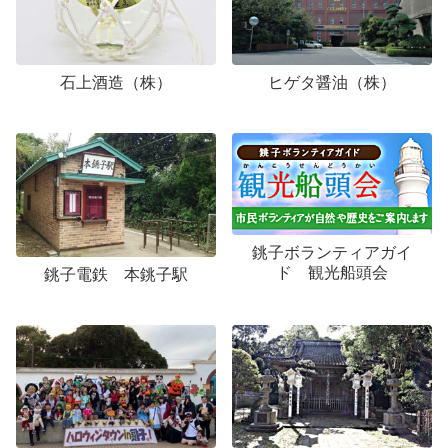
石上酒造（株）
ヒゲタ醤油（株）
銚子ボランティアガイ
ド 観光船頭会
銚子電鉄 本銚子駅