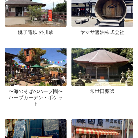
銚子電鉄 外川駅
ヤマサ醤油株式会社
〜海のそばのハーブ園〜
常世田薬師
ハーブガーデン・ポケッ
ト