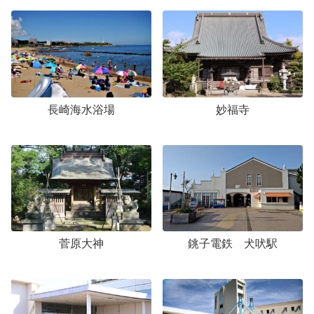
長崎海水浴場
妙福寺
菅原大神
銚子電鉄 犬吠駅