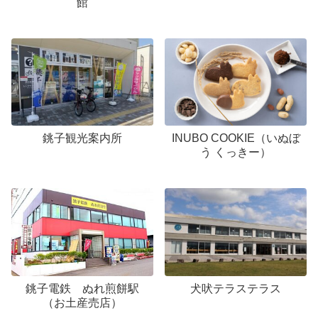
館
銚子観光案内所
INUBO COOKIE（いぬぼ
う くっきー）
銚子電鉄 ぬれ煎餅駅
犬吠テラステラス
（お土産売店）