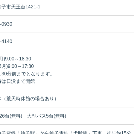
子市天王台1421-1
-0930
-4140
月)9:00～18:30
3月)9:00～17:30
は30分前までとなります。
時は日没まで開館
休（荒天時休館の場合あり）
26台(無料) 大型バス5台(無料)
銚子電鉄「銚子駅」から銚子電鉄「犬吠駅」下車 徒歩約15分