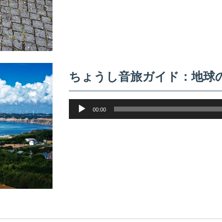
ちょうし音旅ガイド：地球
音
00:00
声
プ
レ
ー
ヤ
ー