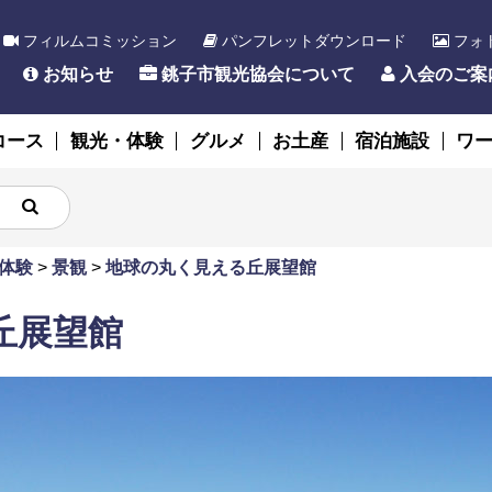
フィルムコミッション
パンフレットダウンロード
フォ
お知らせ
銚子市観光協会について
入会のご案
コース
観光・体験
グルメ
お土産
宿泊施設
ワ
体験
>
景観
>
地球の丸く見える丘展望館
丘展望館