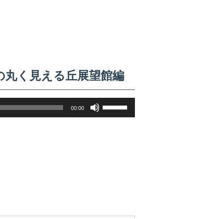
の丸く見える丘展望館編
ボ
00:00
リ
ュ
ー
ム
調
節
に
は
上