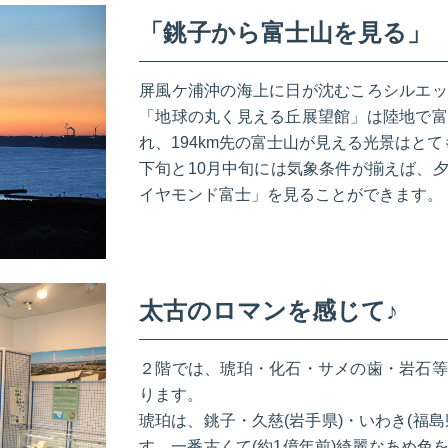
「銚子から富士山を見る」
屏風ケ浦沖の海上に日が沈むころシルエッ
「地球の丸く見える丘展望館」は陸地で富
れ、194km先の富士山が見える光景はと
下旬と10月中旬には気象条件が揃えば、
イヤモンド富士」を見ることができます。
太古のロマンを感じて♪
２階では、琥珀・化石・サメの歯・岩石等
ります。
琥珀は、銚子・久慈(岩手県)・いわき(福
す。一番古くて(約1億年前)綺麗なあめ色