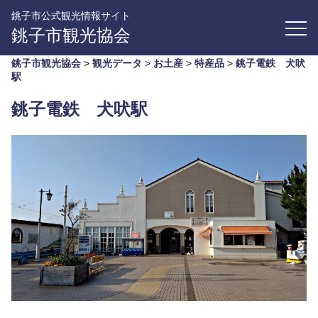
銚子市公式観光情報サイト
銚子市観光協会
銚子市観光協会
>
観光データ
>
お土産
>
特産品
>
銚子電鉄 犬吠
駅
銚子電鉄 犬吠駅