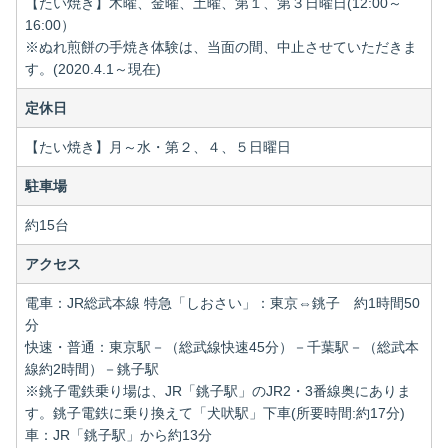
【たい焼き】木曜、金曜、土曜、第１、第３日曜日(12:00～
16:00）
※ぬれ煎餅の手焼き体験は、当面の間、中止させていただきま
す。(2020.4.1～現在)
定休日
【たい焼き】月～水・第２、４、５日曜日
駐車場
約15台
アクセス
電車：JR総武本線 特急「しおさい」：東京⇔銚子 約1時間50
分
快速・普通：東京駅－（総武線快速45分）－千葉駅－（総武本
線約2時間）－銚子駅
※銚子電鉄乗り場は、JR「銚子駅」のJR2・3番線奥にありま
す。銚子電鉄に乗り換えて「犬吠駅」下車(所要時間:約17分)
車：JR「銚子駅」から約13分