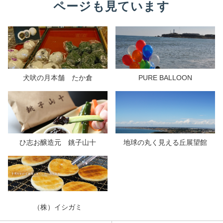
ページも見ています
犬吠の月本舗 たか倉
PURE BALLOON
ひ志お醸造元 銚子山十
地球の丸く見える丘展望館
（株）イシガミ