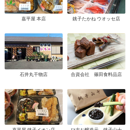
嘉平屋 本店
銚子たかね ウオッセ店
石井丸干物店
合資会社 篠田食料品店
嘉平屋 銚子イオン店
ひ志お醸造元 銚子山十