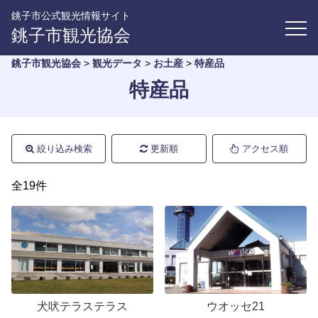
銚子市公式観光情報サイト
銚子市観光協会
銚子市観光協会
>
観光データ
>
お土産
>
特産品
特産品
絞り込み検索
更新順
アクセス順
全19件
犬吠テラステラス
ウオッセ21