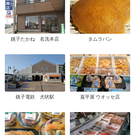
銚子たかね 名洗本店
タムラパン
銚子電鉄 犬吠駅
嘉平屋 ウオッセ店