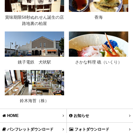
賞味期限58秒ぬれせん誕生の店
香海
路地裏の柏屋
銚子電鉄 犬吠駅
さかな料理 礁（いくり）
鈴木海苔（株）
HOME
お知らせ
パンフレットダウンロード
フォトダウンロード