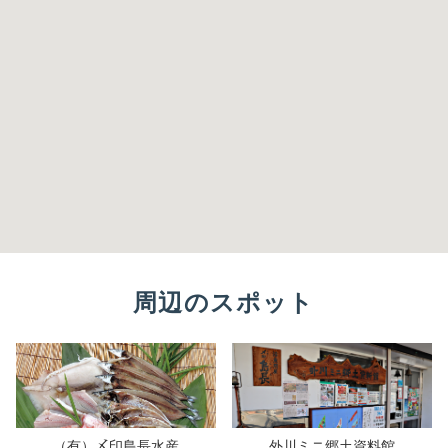
周辺のスポット
（有）〆印島長水産
外川ミニ郷土資料館