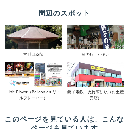
周辺のスポット
常世田薬師
酒の駅 かまた
Little Flavor（Balloon art リト
銚子電鉄 ぬれ煎餅駅（お土産
ルフレーバー）
売店）
このページを見ている人は、こんな
ページも見ています