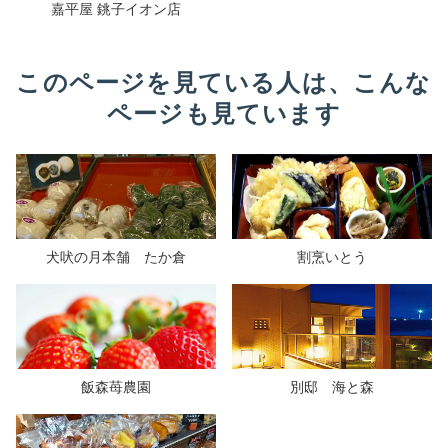
嘉平屋 銚子イオン店
このページを見ている人は、こんな
ページも見ています
犬吠の月本舗 たか倉
割烹いとう
飯森苺農園
別邸 海と森