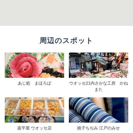
周辺のスポット
あじ処 まほろば
ウオッセ21内さかな工房 かね
また
嘉平屋 ウオッセ店
銚子ちぢみ 江戸のみせ