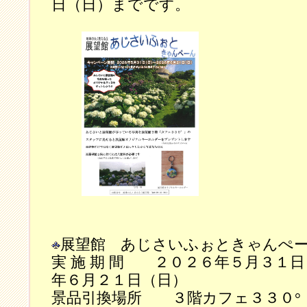
日（日）までです。
展望館 あじさいふぉときゃんぺ
実 施 期 間 ２０２６年５月３１
年６月２１日（日）
景品引換場所 ３階カフェ３３０°