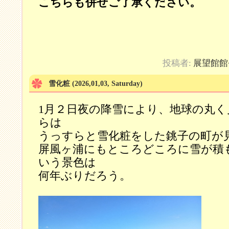
こちらも併せご了承ください。
投稿者:
展望館館
雪化粧
(2026,01,03, Saturday)
1月２日夜の降雪により、地球の丸く
らは
うっすらと雪化粧をした銚子の町が
屏風ヶ浦にもところどころに雪が積
いう景色は
何年ぶりだろう。