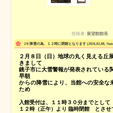
投稿者:
展望館館長
カ
2/8 降雪の為、１２時に閉館となります
(2026,02,08, Sun
２月８日（日）地球の丸く見える丘
きまして
銚子市に大雪警報が発表されている
早朝
からの降雪により、当館への安全な
ため
入館受付は、１１時３０分までとして
１２時（正午）より 臨時閉館 とさ