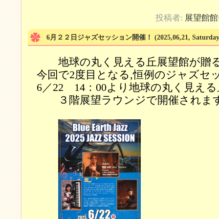
投稿者:
展望館館
6月２２日ジャズセッション開催！
(2025,06,21, Saturday
地球の丸く見える丘展望館が贈
今回で2度目となる,恒例のジャズセ
6／22 14：00より地球の丸く見え
３階展望ラウンジで開催されま