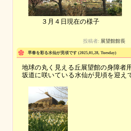
３月４日現在の様子
投稿者:
展望館館長
カ
早春を彩る水仙が見頃です
(2025,01,28, Tuesday)
地球の丸く見える丘展望館の身障者
坂道に咲いている水仙が見頃を迎え