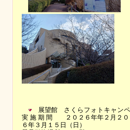
展望館 さくらフォトキャン
実 施 期 間 ２０２６年年２月２
６年３月１５日（日）