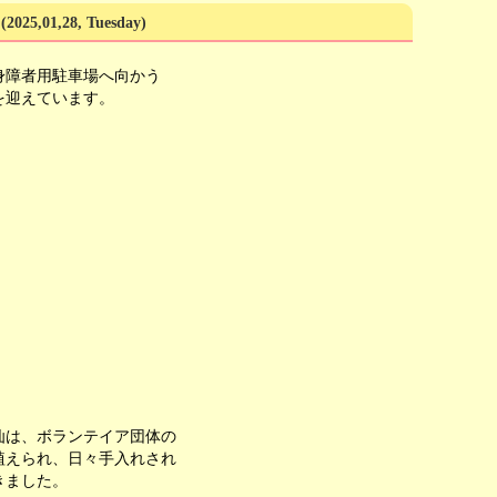
(2025,01,28, Tuesday)
身障者用駐車場へ向かう
を迎えています。
仙は、ボランテイア団体の
植えられ、日々手入れされ
きました。