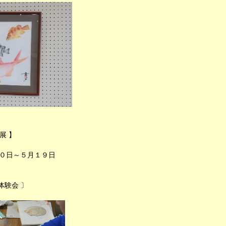
展 】
２０日～５月１９日
体験会 〕