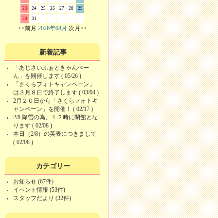
23
24
25
26
27
28
29
30
31
<<前月
2026年08月
次月>>
新着記事
「あじさいふぉときゃんぺー
ん」を開催します ( 05/26 )
「さくらフォトキャンペーン」
は３月８日で終了します ( 03/04 )
2月２０日から「さくらフォトキ
ャンペーン」を開催！ ( 02/17 )
2/8 降雪の為、１２時に閉館とな
ります ( 02/08 )
本日（2/8）の英表につきまして
( 02/08 )
カテゴリー
お知らせ (67件)
イベント情報 (53件)
スタッフだより (32件)