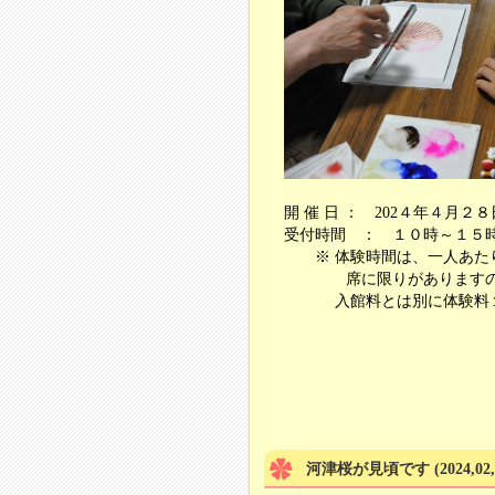
開 催 日 ： 202４年４月
受付時間 ： １０時～１５
※ 体験時間は、一人あた
席に限りがありますので満
入館料とは別に体験料１０
河津桜が見頃です
(2024,02