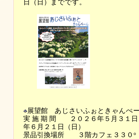
日（日）までです。
展望館 あじさいふぉときゃんぺ
実 施 期 間 ２０２６年５月３１
年６月２１日（日）
景品引換場所 ３階カフェ３３０°