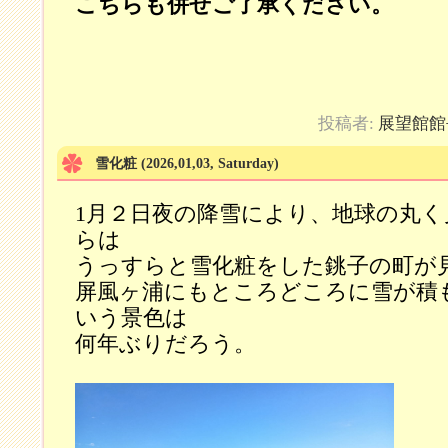
こちらも併せご了承ください。
投稿者:
展望館館
雪化粧
(2026,01,03, Saturday)
1月２日夜の降雪により、地球の丸く
らは
うっすらと雪化粧をした銚子の町が
屏風ヶ浦にもところどころに雪が積
いう景色は
何年ぶりだろう。