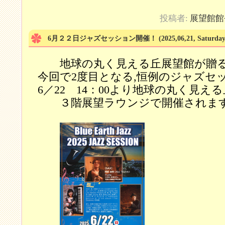
投稿者:
展望館館
6月２２日ジャズセッション開催！
(2025,06,21, Saturday
地球の丸く見える丘展望館が贈
今回で2度目となる,恒例のジャズセ
6／22 14：00より地球の丸く見え
３階展望ラウンジで開催されま