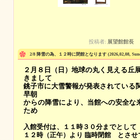
投稿者:
展望館館長
カ
2/8 降雪の為、１２時に閉館となります
(2026,02,08, Sun
２月８日（日）地球の丸く見える丘
きまして
銚子市に大雪警報が発表されている
早朝
からの降雪により、当館への安全な
ため
入館受付は、１１時３０分までとして
１２時（正午）より 臨時閉館 とさ