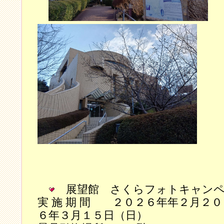
展望館 さくらフォトキャン
実 施 期 間 ２０２６年年２月２
６年３月１５日（日）