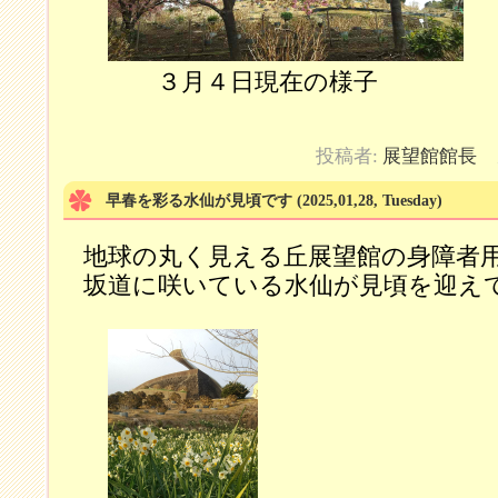
３月４日現在の様子
投稿者:
展望館館長
カ
早春を彩る水仙が見頃です
(2025,01,28, Tuesday)
地球の丸く見える丘展望館の身障者
坂道に咲いている水仙が見頃を迎え