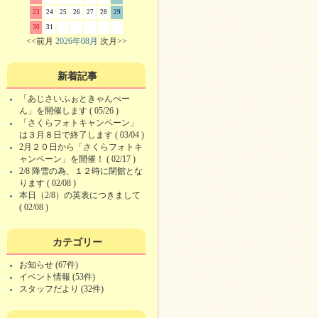
23
24
25
26
27
28
29
30
31
<<前月
2026年08月
次月>>
新着記事
「あじさいふぉときゃんぺー
ん」を開催します ( 05/26 )
「さくらフォトキャンペーン」
は３月８日で終了します ( 03/04 )
2月２０日から「さくらフォトキ
ャンペーン」を開催！ ( 02/17 )
2/8 降雪の為、１２時に閉館とな
ります ( 02/08 )
本日（2/8）の英表につきまして
( 02/08 )
カテゴリー
お知らせ (67件)
イベント情報 (53件)
スタッフだより (32件)