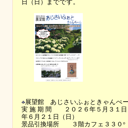
日（日）までです。
展望館 あじさいふぉときゃんぺ
実 施 期 間 ２０２６年５月３１
年６月２１日（日）
景品引換場所 ３階カフェ３３０°