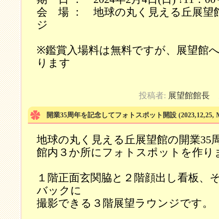
会 場 ： 地球の丸く見える丘展望
ジ
※鑑賞入場料は無料ですが、展望館
ります
投稿者:
展望館館長
カ
開業35周年を記念してフォトスポット開設
(2023,12,25,
地球の丸く見える丘展望館の開業35
館内３か所にフォトスポットを作り
１階正面玄関脇と２階顔出し看板、
バックに
撮影できる３階展望ラウンジです。