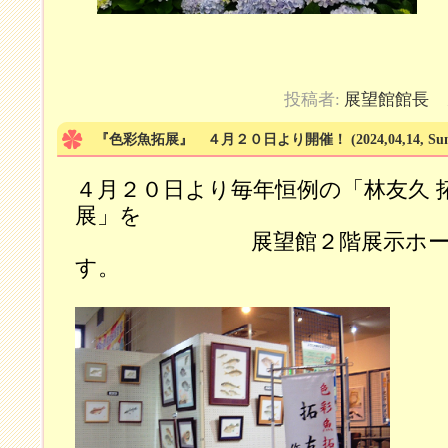
投稿者:
展望館館長
カ
『色彩魚拓展』 ４月２０日より開催！
(2024,04,14, Su
４月２０日より毎年恒例の「林友久 
展」を
展望館２階展示ホール
す。