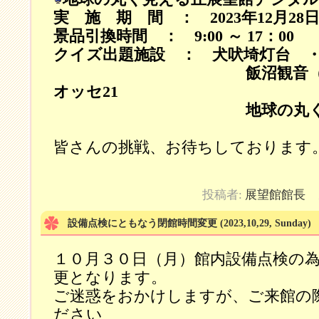
実 施 期 間 ： 2023年12月28日 
景品引換時間 ： 9:00 ～ 17：00
クイズ出題施設 ： 犬吠埼灯台 
飯沼観音（円福寺
オッセ21
地球の丸く見える
皆さんの挑戦、お待ちしております
投稿者:
展望館館長
カ
設備点検にともなう閉館時間変更
(2023,10,29, Sunday)
１０月３０日（月）館内設備点検の
更となります。
ご迷惑をおかけしますが、ご来館の
ださい