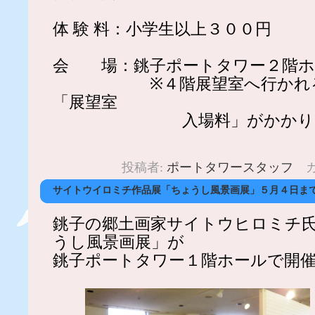
体 験 料：小学生以上３００円
会 場：銚子ポートタワー２階ホ
※４階展望室へ行かれる
「展望室
入場料」がかかり
投稿者:
ポートタワースタッフ
カ
サイトウイロミチ作品展「ちょうし風景画展」５月４日ま
銚子の郷土画家サイトウヒロミチ
うし風景画展」が
銚子ポートタワー１階ホールで開