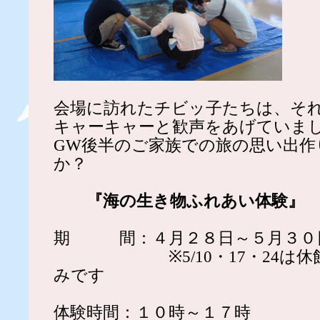
会場に訪れたチビッ子たちは、そ
キャーキャーと歓声をあげていま
GW後半のご家族での旅の思い出作
か？
『海の生き物ふれあい体験』
期 間：４月２８日～５月３０
※5/10・17・24は休館
みです
体験時間：１０時～１７時