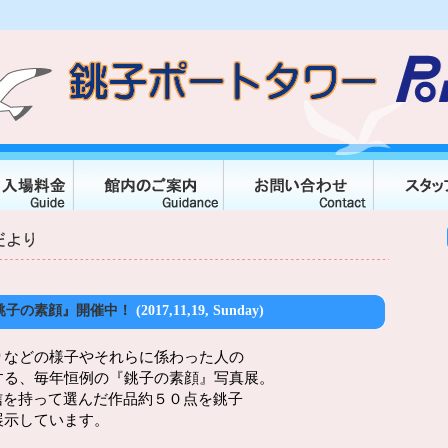
銚子の素顔』開催中！
(2017,11,19, Sunday)
りなどの様子やそれらに係わった人の
する、毎年恒例の『銚子の素顔』写真展。
信を持って選んだ作品約５０点を銚子
展示しています。