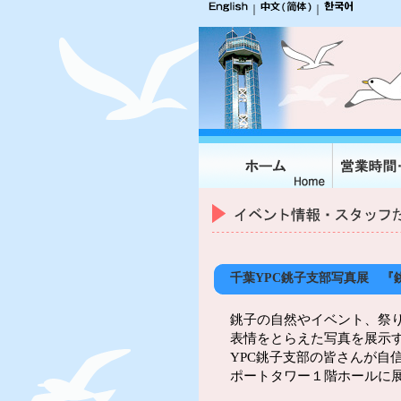
｜
｜
千葉YPC銚子支部写真展 『
銚子の自然やイベント、祭
表情をとらえた写真を展示
YPC銚子支部の皆さんが自
ポートタワー１階ホールに