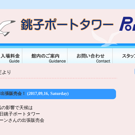
ON出張販売会！
(2017,09,16, Saturday)
風の影響で天候は
7日銚子ポートタワー
ルーンさんの出張販売会