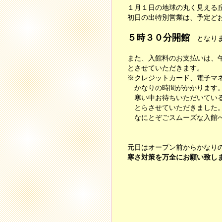
１月１日の地球の丸く見える
初日の出特別営業は、予定ど
５時３０分開館
となり
また、入館料のお支払いは、午
とさせていただきます。
※クレジットカード、電子マ
かなりの時間がかかります
寒い中お待ちいただいている
とらさせていただきました
なにとぞごスムーズな入館へ
元日はオープン前からかなり
寒さ対策を万全にお願い致し