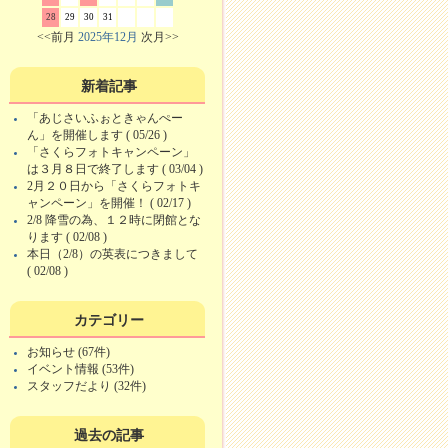
28
29
30
31
<<前月
2025年12月
次月>>
新着記事
「あじさいふぉときゃんぺー
ん」を開催します ( 05/26 )
「さくらフォトキャンペーン」
は３月８日で終了します ( 03/04 )
2月２０日から「さくらフォトキ
ャンペーン」を開催！ ( 02/17 )
2/8 降雪の為、１２時に閉館とな
ります ( 02/08 )
本日（2/8）の英表につきまして
( 02/08 )
カテゴリー
お知らせ (67件)
イベント情報 (53件)
スタッフだより (32件)
過去の記事