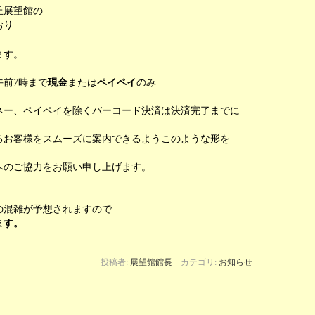
丘展望館の
おり
ます。
前7時まで
現金
または
ペイペイ
のみ
ネー、ペイペイを除くバーコード決済は決済完了までに
。
お客様をスムーズに案内できるようこのような形を
。
のご協力をお願い申し上げます。
の混雑が予想されますので
ます。
投稿者:
展望館館長
カテゴリ:
お知らせ