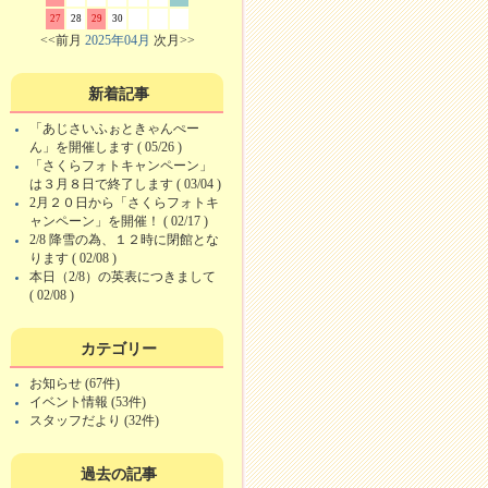
27
28
29
30
<<前月
2025年04月
次月>>
新着記事
「あじさいふぉときゃんぺー
ん」を開催します ( 05/26 )
「さくらフォトキャンペーン」
は３月８日で終了します ( 03/04 )
2月２０日から「さくらフォトキ
ャンペーン」を開催！ ( 02/17 )
2/8 降雪の為、１２時に閉館とな
ります ( 02/08 )
本日（2/8）の英表につきまして
( 02/08 )
カテゴリー
お知らせ (67件)
イベント情報 (53件)
スタッフだより (32件)
過去の記事