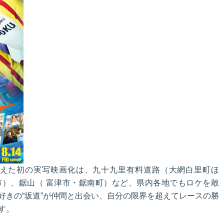
を主演に迎えた初の実写映画化は、九十九里有料道路（大網白里町ほ
）、鋸山（ 富津市・鋸南町）など、県内各地でもロケを敢
好きの“坂道”が仲間と出会い、自分の限界を超えてレースの勝
す。