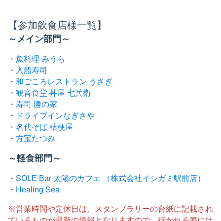
【参加飲食店様一覧】
～メイン部門～
・
魚料理 みうら
・
入船寿司
・
和ごころレストラン うさぎ
・
観音食堂 丼屋 七兵衛
・
寿司 勝の家
・
ドライブインなぎさや
・
名代そば 桔梗屋
・
方宝たつみ
～軽食部門～
・
SOLE Bar 太陽のカフェ （株式会社イシガミ駅前店）
・
Healing Sea
※営業時間や定休日は、スタンプラリーの台紙に記載され
ているものが最新の情報となりますので、行かれる際には