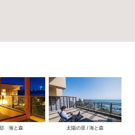
邸 海と森
太陽の里 / 海と森