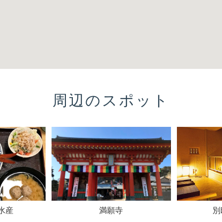
周辺のスポット
水産
満願寺
別