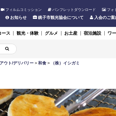
フィルムコミッション
パンフレットダウンロード
フォ
お知らせ
銚子市観光協会について
入会のご案
コース
観光・体験
グルメ
お土産
宿泊施設
ワ
アウト/デリバリー
>
和食
>
（株）イシガミ