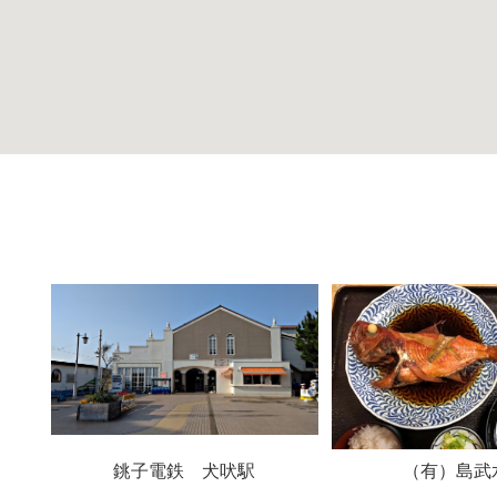
銚子電鉄 犬吠駅
（有）島武