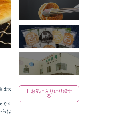
油は大
お気に入りに登録す
る
米です
からは