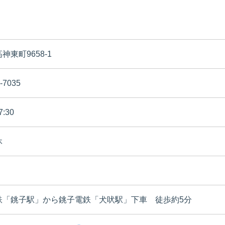
神東町9658-1
-7035
7:30
休
鉄「銚子駅」から銚子電鉄「犬吠駅」下車 徒歩約5分