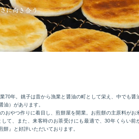
業70年。銚子は昔から漁業と醤油の町として栄え、中でも醤
醤油）があります。
らのおやつ作りに着目し、煎餅屋を開業。お煎餅の主原料がお
として、また、来客時のお茶受けにも最適で、30年くらい前
煎餅』と好評いただいております。