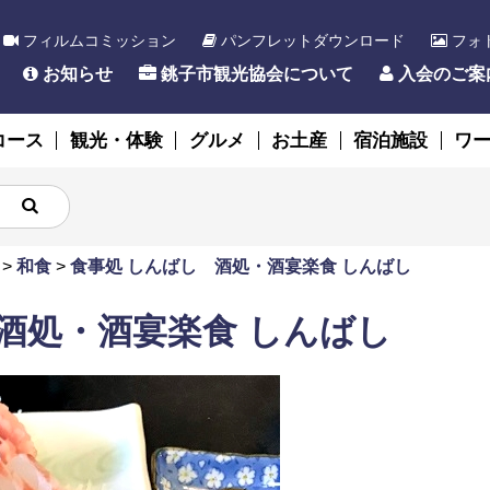
フィルムコミッション
パンフレットダウンロード
フォ
お知らせ
銚子市観光協会について
入会のご案
コース
観光・体験
グルメ
お土産
宿泊施設
ワ
>
和食
>
食事処 しんばし 酒処・酒宴楽食 しんばし
酒処・酒宴楽食 しんばし