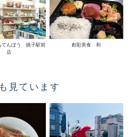
あてんぼう 銚子駅前
創彩美食 和
店
も見ています