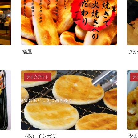
福屋
さか
テイクアウト
テ
（株）イシガミ
やま