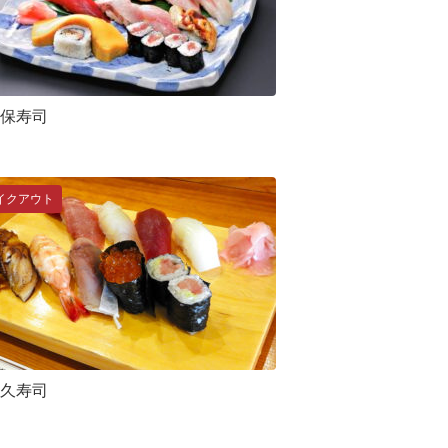
保寿司
イクアウト
久寿司