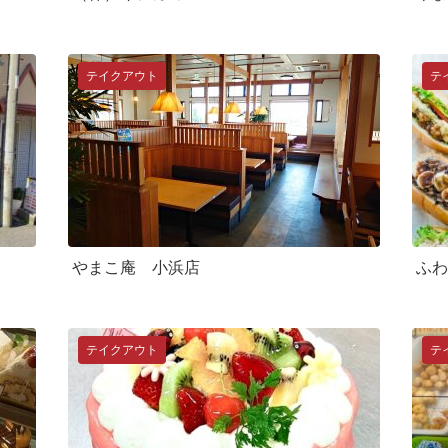
テイクアウト
テ
やまこ庵 小浜店
ふわ
テイクアウト
テ