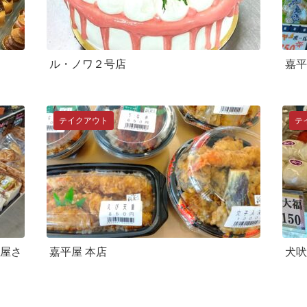
ル・ノワ２号店
嘉平
テイクアウト
テ
屋さ
嘉平屋 本店
犬吠