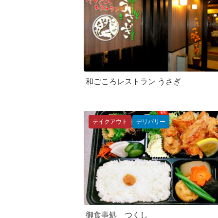
和ごころレストラン うさぎ
テイクアウト
デリバリー
御食事処 つくし