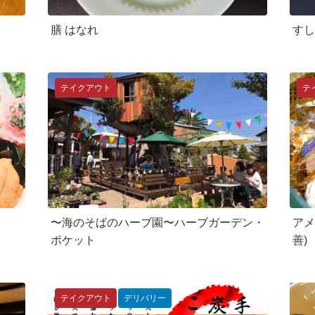
膳 はなれ
すし
テイクアウト
テ
〜海のそばのハーブ園〜ハーブガーデン・
アメ
ポケット
善)
テイクアウト
デリバリー