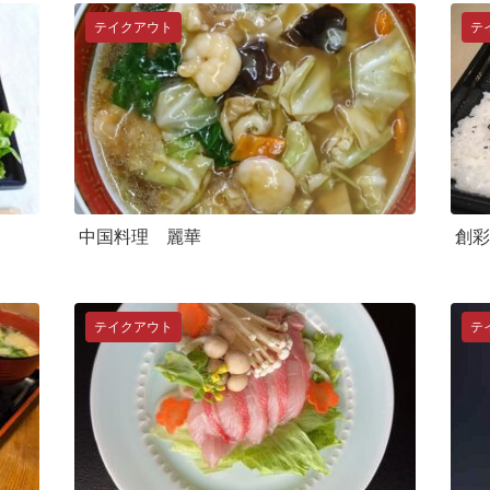
テイクアウト
テ
中国料理 麗華
創彩
テイクアウト
テ