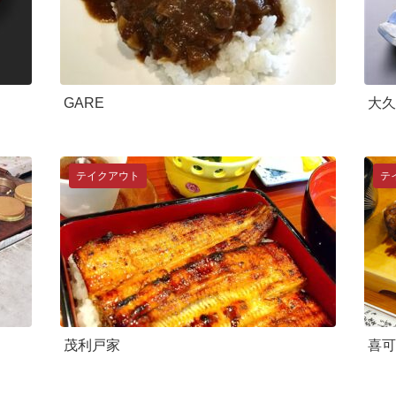
GARE
大久
テイクアウト
テ
茂利戸家
喜可