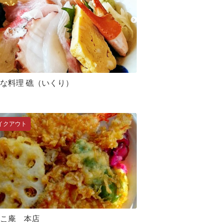
な料理 礁（いくり）
イクアウト
こ庵 本店