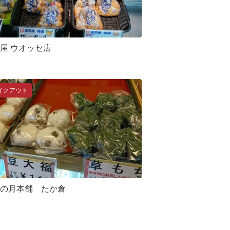
屋 ウオッセ店
イクアウト
の月本舗 たか倉