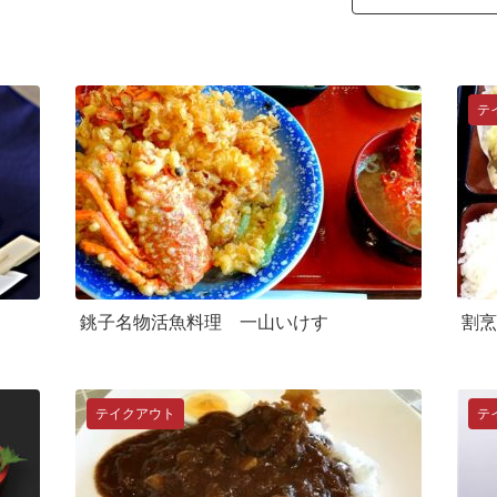
テ
銚子名物活魚料理 一山いけす
割烹
テイクアウト
テ