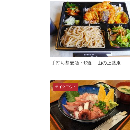
手打ち蕎麦酒・焼酎 山の上蕎庵
テイクアウト