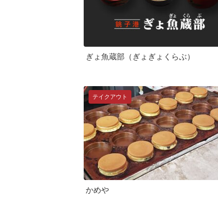
ぎょ魚蔵部（ぎょぎょくらぶ）
テイクアウト
かめや