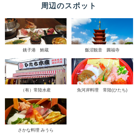
周辺のスポット
銚子港 鮪蔵
飯沼観音 圓福寺
（有）常陸水産
魚河岸料理 常陸(ひたち)
さかな料理 みうら