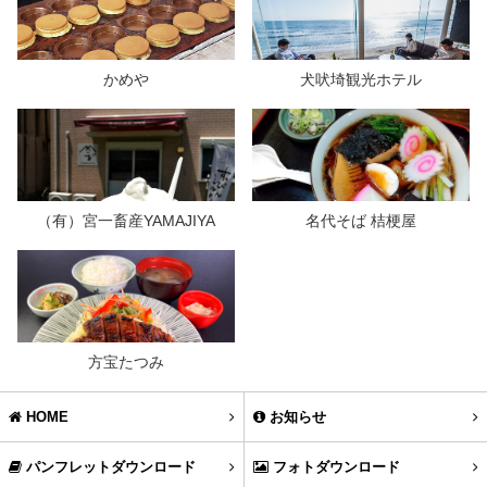
かめや
犬吠埼観光ホテル
（有）宮一畜産YAMAJIYA
名代そば 桔梗屋
方宝たつみ
HOME
お知らせ
パンフレットダウンロード
フォトダウンロード