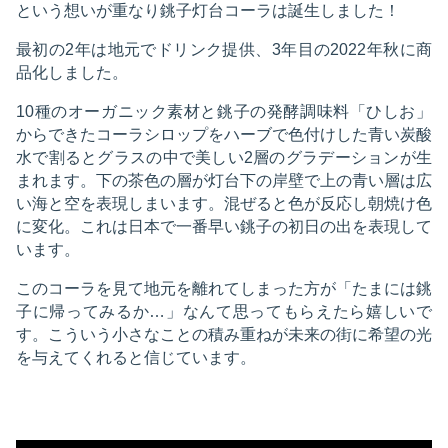
という想いが重なり銚子灯台コーラは誕生しました！
最初の2年は地元でドリンク提供、3年目の2022年秋に商
品化しました。
10種のオーガニック素材と銚子の発酵調味料「ひしお」
からできたコーラシロップをハーブで色付けした青い炭酸
水で割るとグラスの中で美しい2層のグラデーションが生
まれます。下の茶色の層が灯台下の岸壁で上の青い層は広
い海と空を表現しまいます。混ぜると色が反応し朝焼け色
に変化。これは日本で一番早い銚子の初日の出を表現して
います。
このコーラを見て地元を離れてしまった方が「たまには銚
子に帰ってみるか…」なんて思ってもらえたら嬉しいで
す。こういう小さなことの積み重ねが未来の街に希望の光
を与えてくれると信じています。