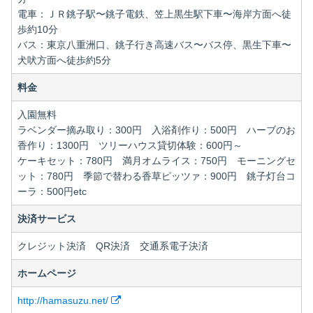
電車：ＪＲ銚子駅〜銚子電鉄、笠上黒生駅下車〜海岸方面へ徒
歩約10分
バス：東京八重洲口、銚子行き高速バス〜バス停、黒生下車〜
犬吠方面へ徒歩約5分
料金
入園無料
ラベンダー摘み取り：300円 入浴剤作り：500円 ハーブのお
香作り：1300円 ツリーハウス貸切体験：600円～
ケーキセット：780円 満月オムライス：750円 モーニングセ
ット：780円 季節で替わる香草ピッツァ：900円 銚子灯台コ
ーラ：500円etc
決済サービス
クレジット決済 QR決済 交通系電子決済
ホームページ
http://hamasuzu.net/