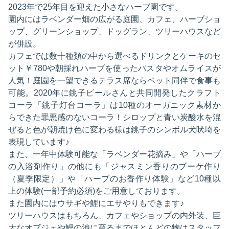
2023年で25年目を迎えた小さなハーブ園です。
園内にはラベンダー畑の広がる庭園、カフェ、ハーブショ
ップ、グリーンショップ、ドッグラン、ツリーハウスなど
が併設。
カフェでは数十種類の中から選べるドリンクとケーキのセ
ット￥780や朝採れハーブを使ったパスタやオムライスが
人気！庭園を一望できるテラス席ならペット同伴で食事も
可能。2020年に銚子ビールさんと共同開発したクラフト
コーラ「銚子灯台コーラ」は10種のオーガニック素材か
らできた罪悪感のないコーラ！シロップと青い炭酸水を混
ぜると色が朝焼け色に変わる様は銚子のシンボル犬吠埼を
表現しています♪
また、一年中体験可能な「ラベンダー花摘み」や「ハーブ
の入浴剤作り」の他にも「ジャスミン香りのブーケ作り
（夏季限定）」や「ハーブのお香作り体験」など10種以
上の体験(一部予約必須)をご用意しております。
また園内にはウサギや鯉にエサやりもできます♪
ツリーハウスはもちろん、カフェやショップの内外装、巨
大なオブジェや鯉の池に至るまでほとんどの物はスタッフ