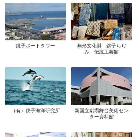
銚子ポートタワー
無形文化財 銚子ちぢ
み 伝統工芸館
（有）銚子海洋研究所
新国立劇場舞台美術セン
ター資料館