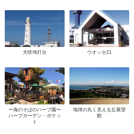
犬吠埼灯台
ウオッセ21
〜海のそばのハーブ園〜
地球の丸く見える丘展望
ハーブガーデン・ポケッ
館
ト