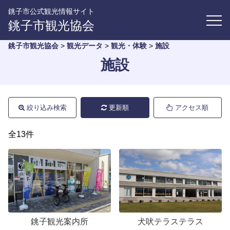
銚子市公式観光情報サイト
銚子市観光協会
銚子市観光協会
>
観光データ
>
観光・体験
>
施設
施設
絞り込み検索
更新順
アクセス順
全13件
銚子観光案内所
犬吠テラステラス