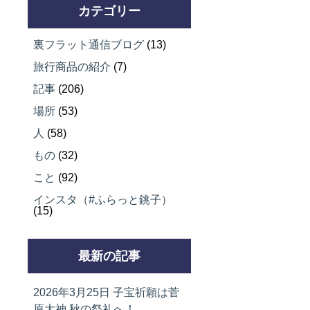
カテゴリー
裏フラット通信ブログ
(13)
旅行商品の紹介
(7)
記事
(206)
場所
(53)
人
(58)
もの
(32)
こと
(92)
インスタ（#ふらっと銚子）
(15)
最新の記事
2026年3月25日
子宝祈願は菅
原大神 秋の祭礼へ！