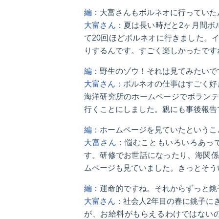
編：
大富さんもボルネオに行っていた
大富さん：
夏は長い時だと2ヶ月間ボ
て20回ほどボルネオに行きました。
りするんです。すごく楽しかったです
編：
野生のゾウ！それは見てみたいで
大富さん：
ボルネオの仕事はすごく好
海洋研究所のホームページでボランテ
行くことにしました。親にも事後報告
編：
ホームページを見ていたというこ
大富さん：
悩むこともいろいろあっ
す。研修でお世話になったり、海関係
ムページも見ていました。きっとそう
編：
運命的ですね。それからずっと銚
大富さん：
社会人2年目の春に銚子に
が、お給料がもらえるわけではないの