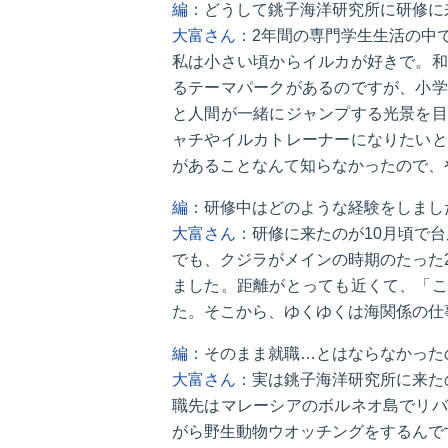
編：
どうして銚子海洋研究所に研修に
大富さん：
2年間の専門学生生活の中
私は小さい頃からイルカが好きで。和
るテーマパークがあるのですが、小学
と人間が一緒にジャンプする光景を目
ャチやイルカトレーナーになりたいと
があることなんて知らなかったので、
編：
研修中はどのような経験をしまし
大富さん：
研修に来たのが10月頃で
でも、クジラがメインの時期のたった
ました。距離がとっても近くて、「こ
た。そこから、ゆくゆくは海関係の仕
編：
そのまま就職…とはならなかった
大富さん：
実は銚子海洋研究所に来た
職先はマレーシアのボルネオ島でリバ
がら野生動物ウオッチングをするんで