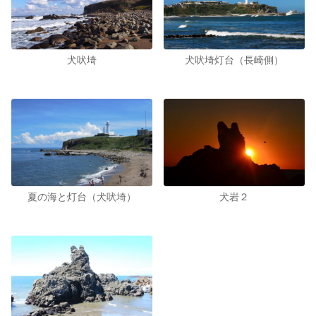
犬吠埼
犬吠埼灯台（長崎側）
夏の海と灯台（犬吠埼）
犬岩２