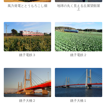
風力発電ととうもろこし畑
地球の丸く見える丘展望館屋
上
銚子電鉄３
銚子電鉄２
銚子大橋２
銚子大橋１