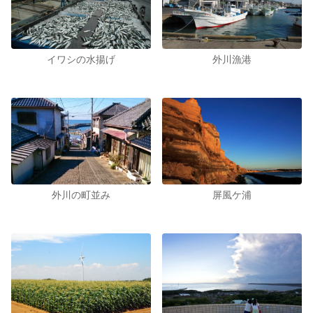
イワシの水揚げ
外川漁港
外川の町並み
屏風ケ浦