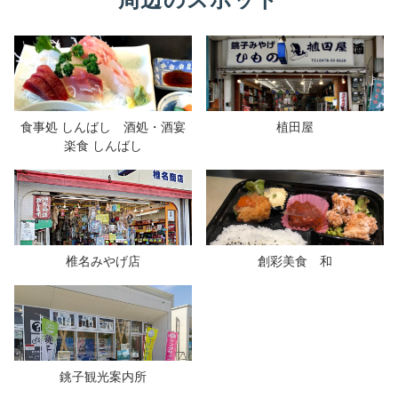
周辺のスポット
食事処 しんばし 酒処・酒宴
植田屋
楽食 しんばし
椎名みやげ店
創彩美食 和
銚子観光案内所