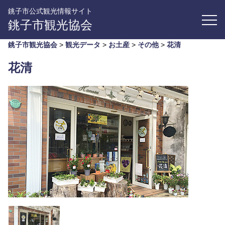
銚子市公式観光情報サイト
銚子市観光協会
銚子市観光協会
>
観光データ
>
お土産
>
その他
>
花清
花清