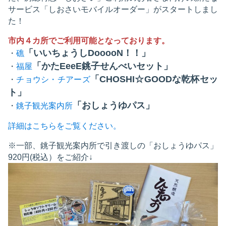
サービス「しおさいモバイルオーダー」がスタートしまし
た！
市内４カ所でご利用可能となっております。
「いいちょうしDooooN！！」
・
礁
「かたEeeE銚子せんべいセット」
・
福屋
「CHOSHI☆GOODな乾杯セッ
・
チョウシ・チアーズ
ト」
「おしょうゆパス」
・
銚子観光案内所
詳細はこちらをご覧ください。
※一部、銚子観光案内所で引き渡しの「おしょうゆパス」
920円(税込）をご紹介↓