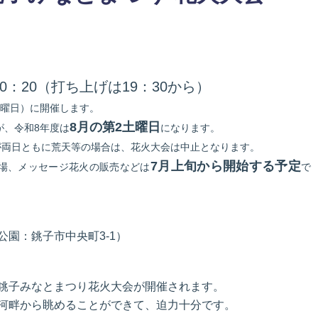
～20：20（打ち上げは19：30から）
土曜日）に開催します。
8月の第2土曜日
が、令和8年度は
になります。
）が両日ともに荒天等の場合は、花火大会は中止となります。
7月上旬から開始する予定
場、メッセージ花火の販売などは
で
園：銚子市中央町3-1）
銚子みなとまつり花火大会が開催されます。
河畔から眺めることができて、迫力十分です。