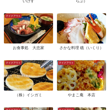
いけす
らぶ）
テイクアウト
お食事処 大忠家
さかな料理 礁（いくり）
テイクアウト
テイクアウト
（株）イシガミ
やまこ庵 本店
テイクアウト
テイクアウト