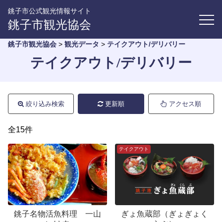
銚子市公式観光情報サイト
銚子市観光協会
銚子市観光協会
>
観光データ
>
テイクアウト/デリバリー
テイクアウト/デリバリー
絞り込み検索
更新順
アクセス順
全15件
テイクアウト
銚子名物活魚料理 一山
ぎょ魚蔵部（ぎょぎょく