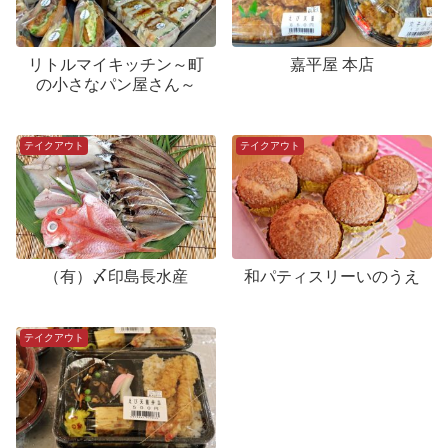
リトルマイキッチン～町
嘉平屋 本店
の小さなパン屋さん～
テイクアウト
テイクアウト
（有）〆印島長水産
和パティスリーいのうえ
テイクアウト