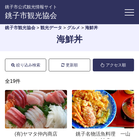
銚子市公式観光情報サイト
銚子市観光協会
銚子市観光協会
>
観光データ
>
グルメ
>
海鮮丼
海鮮丼
絞り込み検索
更新順
アクセス順
全19件
(有)ヤマタ仲内商店
銚子名物活魚料理 一山