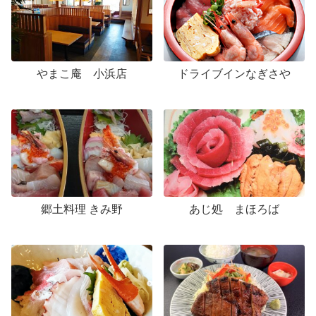
やまこ庵 小浜店
ドライブインなぎさや
郷土料理 きみ野
あじ処 まほろば