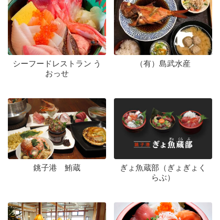
シーフードレストラン う
（有）島武水産
おっせ
銚子港 鮪蔵
ぎょ魚蔵部（ぎょぎょく
らぶ）