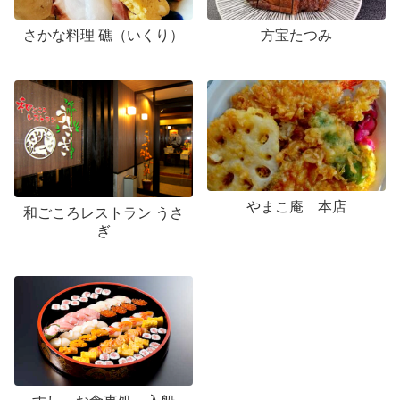
さかな料理 礁（いくり）
方宝たつみ
やまこ庵 本店
和ごころレストラン うさ
ぎ