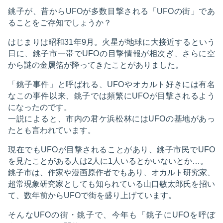
銚子が、昔からUFOが多数目撃される「UFOの街」であ
ることをご存知でしょうか？
はじまりは昭和31年9月。火星が地球に大接近するという
日に、銚子市一帯でUFOの目撃情報が相次ぎ、さらに空
から謎の金属箔が降ってきたことがありました。
「銚子事件」と呼ばれる、UFOやオカルト好きには有名
なこの事件以来、銚子では頻繁にUFOが目撃されるよう
になったのです。
一説によると、市内の君ケ浜松林にはUFOの基地があっ
たとも言われています。
現在でもUFOが目撃されることがあり、銚子市民でUFO
を見たことがある人は2人に1人いるとかいないとか…。
銚子市は、作家や漫画原作者でもあり、オカルト研究家、
超常現象研究家としても知られている山口敏太郎氏を招い
て、数年前からUFOで街を盛り上げています。
そんなUFOの街・銚子で、今年も「銚子にUFOを呼ぼ