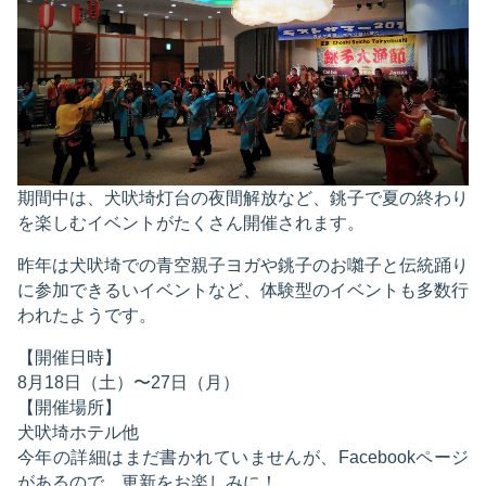
期間中は、犬吠埼灯台の夜間解放など、銚子で夏の終わり
を楽しむイベントがたくさん開催されます。
昨年は犬吠埼での青空親子ヨガや銚子のお囃子と伝統踊り
に参加できるいイベントなど、体験型のイベントも多数行
われたようです。
【開催日時】
8月18日（土）〜27日（月）
【開催場所】
犬吠埼ホテル他
今年の詳細はまだ書かれていませんが、Facebookページ
があるので、更新をお楽しみに！