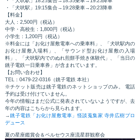
・「犬吠駅」18:25集合→18:35乗車→19:23降車
・「犬吠駅」19:15集合→19:28乗車→20:23降車
【料金】
大人：2,500円（税込）
中学・高校生：1,800円（税込）
小学生：1,200円（税込）
※料金には「お化け屋敷電車への乗車料」、「犬吠駅内の
お化け屋敷入場料」、「サウンド型お化け屋敷の入場
料」、「犬吠駅内でのぬれ煎餅手焼き体験代」、「当日の
銚子電鉄一日乗車券」が含まれています。
【お問い合わせ】
TEL：0479-22-0316（銚子電鉄 本社）
※チケット販売は銚子電鉄のネットショップのみ。 電話
予約は受け付けていません。
今年の情報はまだ公式に発表されていないようですが、去
年の内容はこちらから見られます。
→
銚子電鉄「お化け屋敷電車」怪談蒐集家 寺井広樹プロ
デュース
夏の星座鑑賞会＆ペルセウス座流星群観察会