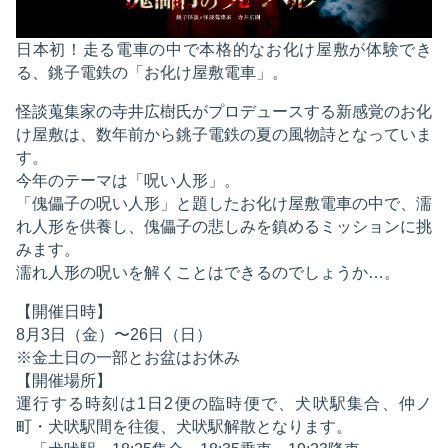
日本初！走る電車の中で本格的なお化け屋敷が体験でき
る、銚子電鉄の「お化け屋敷電車」。
怪談蒐集家の寺井広樹氏がプロデュースする新感覚のお化
け屋敷は、数年前から銚子電鉄の夏の風物詩となっていま
す。
今年のテーマは「呪い人形」。
「傀儡子の呪い人形」と題したお化け屋敷電車の中で、濡
れ人形を供養し、傀儡子の悲しみを鎮めるミッションに挑
みます。
濡れ人形の呪いを解くことはできるのでしょうか…。
【開催日時】
8月3日（金）〜26日（日）
※金土日の一部とお盆はお休み
【開催場所】
運行する時刻は1日2便の臨時便で、犬吠駅集合、仲ノ
町・犬吠駅間を往復、犬吠駅解散となります。