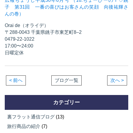
広報ちょうし平成30年6月号 （16.ちょーぴーのＩ♡銚
子 第31回 一番の喜びはお客さんの笑顔 向後祐輝さ
んの巻）
Orai de（オライデ）
〒288-0043 千葉県銚子市東芝町8–2
0479-22-1022
17:00〜24:00
日曜定休
< 前へ
ブログ一覧
次へ >
カテゴリー
裏フラット通信ブログ
(13)
旅行商品の紹介
(7)