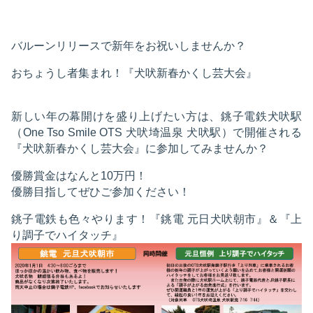
バルーンリリースで新年をお祝いしませんか？
おちょうし者集まれ！『犬吠新春かくし芸大会』
新しい年の幕開けを盛り上げたい方は、銚子電鉄犬吠駅
（One Tso Smile OTS 犬吠埼温泉 犬吠駅）で開催される
『犬吠新春かくし芸大会』に参加してみませんか？
優勝賞金はなんと10万円！
優勝目指してぜひご参加ください！
銚子電鉄も色々やります！『銚電 元日犬吠朝市』＆『上
り調子でハイタッチ』