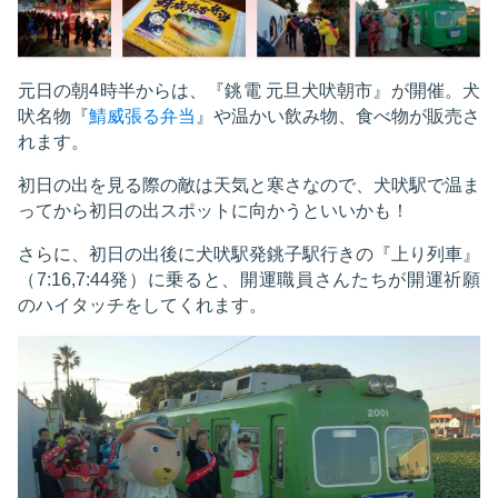
元日の朝4時半からは、『銚電 元旦犬吠朝市』が開催。犬
吠名物『
鯖威張る弁当
』や温かい飲み物、食べ物が販売さ
れます。
初日の出を見る際の敵は天気と寒さなので、犬吠駅で温ま
ってから初日の出スポットに向かうといいかも！
さらに、初日の出後に犬吠駅発銚子駅行きの『上り列車』
（7:16,7:44発）に乗ると、開運職員さんたちが開運祈願
のハイタッチをしてくれます。